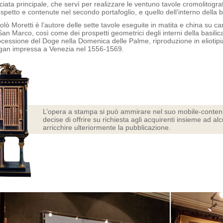
ciata principale, che servì per realizzare le ventuno tavole cromolitograf
spetto e contenute nel secondo portafoglio, e quello dell’interno della b
olò Moretti è l’autore delle sette tavole eseguite in matita e china su car
San Marco, così come dei prospetti geometrici degli interni della basilica
cessione del Doge nella Domenica delle Palme, riproduzione in eliotipia 
gan impressa a Venezia nel 1556-1569.
L’opera a stampa si può ammirare nel suo mobile-conteni
decise di offrire su richiesta agli acquirenti insieme ad a
arricchire ulteriormente la pubblicazione.