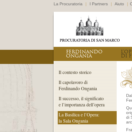
La Procuratoria
|
I Partners
|
Aiuto
|
C
FERDINANDO
L’O
ONGANIA
DI F
Il contesto storico
Il capolavoro di
Ferdinando Ongania
Dal
Il successo, il significato
Fe
e l’importanza dell’opera
Que
ori
La Basilica e l’Opera:
di 
la Sala Ongania
arc
Fra