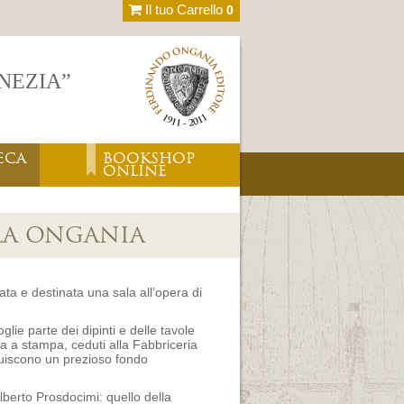
Il tuo Carrello
0
ENEZIA”
ECA
BOOKSHOP
ONLINE
SALA ONGANIA
ata e destinata una sala all’opera di
e parte dei dipinti e delle tavole
era a stampa, ceduti alla Fabbriceria
ituiscono un prezioso fondo
Alberto Prosdocimi: quello della