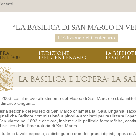
ontatti
“LA BASILICA DI SAN MARCO IN V
L’Edizione del Centenario
PERA
L’EDIZIONE
LA BIBLIOT
INE ‘800
DEL CENTENARIO
DIGITALE
LA BASILICA E L’OPERA: LA 
 2003, con il nuovo allestimento del Museo di San Marco, è stata intitol
rdinando Ongania.
sta sezione del Museo di San Marco chiamata la "Sala Ongania" raccogli
ginali che l’editore commissionò a pittori e architetti per realizzare l’op
San Marco nel 1892 e che ora, insieme alle pellicole fotografiche, cost
hivistico della Procuratoria di San Marco.
 tutte le tavole esposte, si distinguono due dei grandi dipinti, opera di 