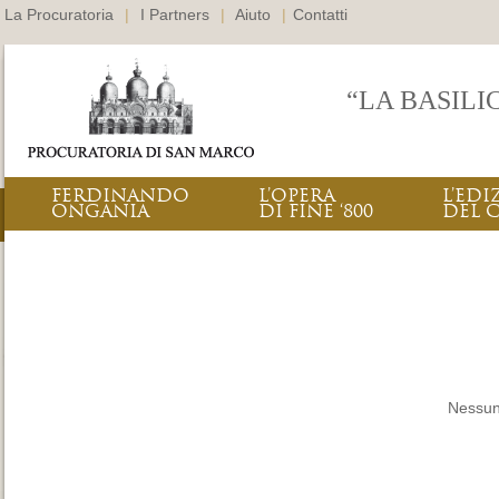
La Procuratoria
|
I Partners
|
Aiuto
|
Contatti
“LA BASILI
FERDINANDO
L’OPERA
L’EDI
ONGANIA
DI FINE ‘800
DEL 
Nessun 