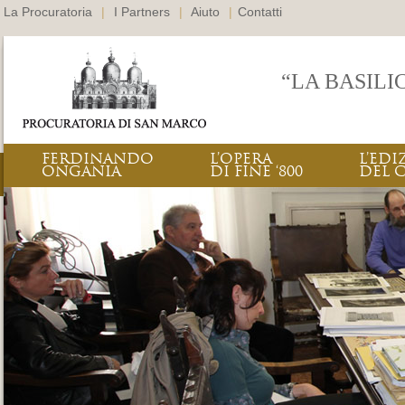
La Procuratoria
|
I Partners
|
Aiuto
|
Contatti
“LA BASILI
FERDINANDO
L’OPERA
L’EDI
ONGANIA
DI FINE ‘800
DEL 