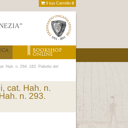
Il tuo Carrello
0
ENEZIA”
ECA
BOOKSHOP
ONLINE
t. Hah. n. 294. 182. Paliotto del
, cat. Hah. n.
 Hah. n. 293.