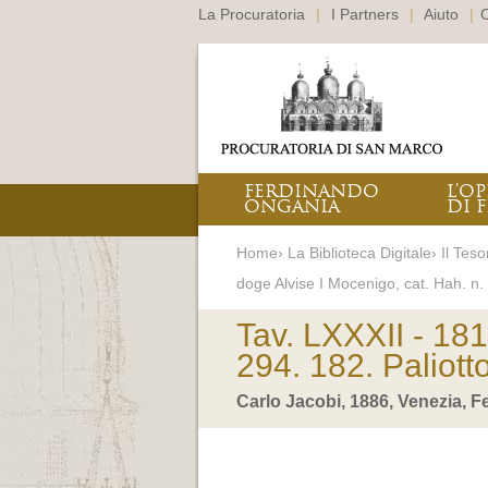
La Procuratoria
|
I Partners
|
Aiuto
|
C
FERDINANDO
L’O
ONGANIA
DI F
Home› La Biblioteca Digitale› Il Teso
doge Alvise I Mocenigo, cat. Hah. n.
Tav. LXXXII - 181
294. 182. Paliott
Carlo Jacobi, 1886, Venezia, 