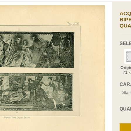
ACQ
RIP
QUA
SEL
Origi
71 
CAR
- Stam
QUA