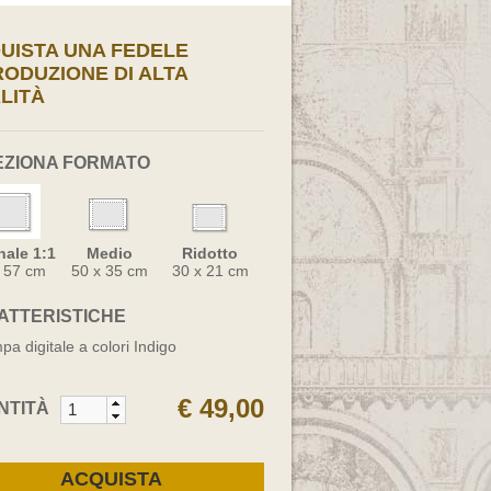
UISTA UNA FEDELE
RODUZIONE DI ALTA
LITÀ
EZIONA FORMATO
nale 1:1
Medio
Ridotto
x 57 cm
50 x 35 cm
30 x 21 cm
ATTERISTICHE
pa digitale a colori Indigo
€ 49,00
NTITÀ