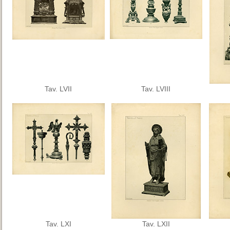
Tav. LVII
Tav. LVIII
Tav. LXI
Tav. LXII