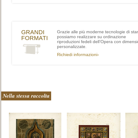
GRANDI
Grazie alle più moderne tecnologie di st
possiamo realizzare su ordinazione
FORMATI
riproduzioni fedeli dell’Opera con dimensi
personalizzate.
Richiedi informazioni›
Nella stessa raccolta