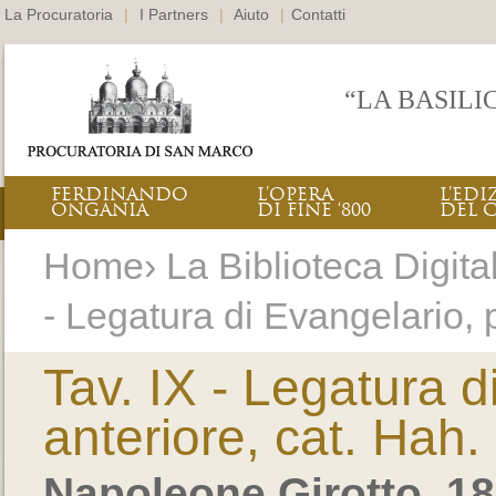
La Procuratoria
|
I Partners
|
Aiuto
|
Contatti
“LA BASILI
FERDINANDO
L’OPERA
L’EDI
ONGANIA
DI FINE ‘800
DEL 
Home› La Biblioteca Digital
- Legatura di Evangelario, p
Tav. IX - Legatura d
anteriore, cat. Hah. 
Napoleone Girotto, 18