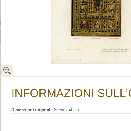
INFORMAZIONI SULL
Dimensioni originali:
30cm x 40cm