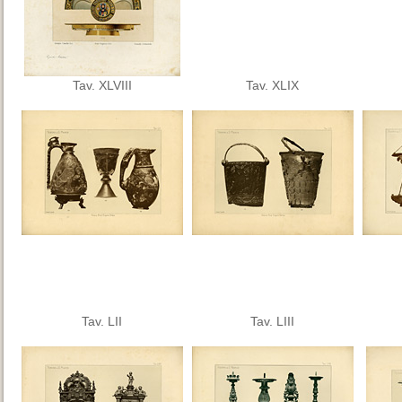
Tav. XLVIII
Tav. XLIX
Tav. LII
Tav. LIII