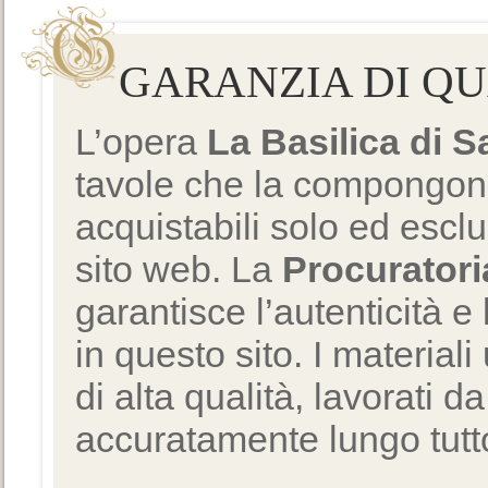
GARANZIA DI Q
L’opera
La Basilica di 
tavole che la compongono
acquistabili solo ed escl
sito web. La
Procuratori
garantisce l’autenticità e 
in questo sito. I materiali
di alta qualità, lavorati d
accuratamente lungo tutto