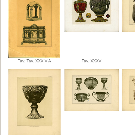
Tav. Tav. XXXIV A
Tav. XXXV