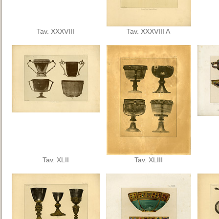
Tav. XXXVIII
Tav. XXXVIII A
Tav. XLII
Tav. XLIII