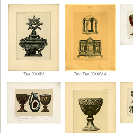
Tav. XXXIV
Tav. Tav. XXXIV A