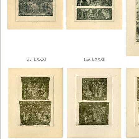
Tav. LXXXI
Tav. LXXXII