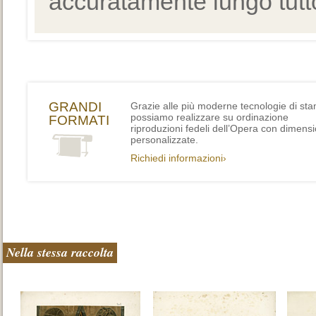
accuratamente lungo tutto
GRANDI
Grazie alle più moderne tecnologie di st
possiamo realizzare su ordinazione
FORMATI
riproduzioni fedeli dell’Opera con dimensi
personalizzate.
Richiedi informazioni›
Nella stessa raccolta