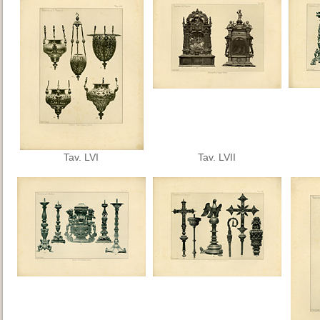
Tav. LVI
Tav. LVII