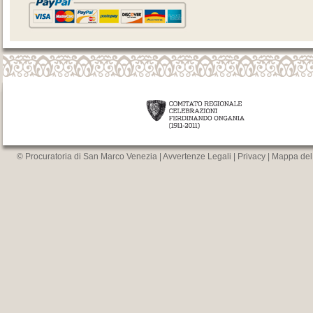
© Procuratoria di San Marco Venezia |
Avvertenze Legali
|
Privacy
|
Mappa del 