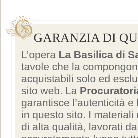
GARANZIA DI Q
L’opera
La Basilica di 
tavole che la compongono
acquistabili solo ed escl
sito web. La
Procuratori
garantisce l’autenticità e 
in questo sito. I materiali
di alta qualità, lavorati d