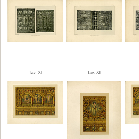
Tav. XI
Tav. XII