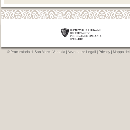
© Procuratoria di San Marco Venezia |
Avvertenze Legali
|
Privacy
|
Mappa del 