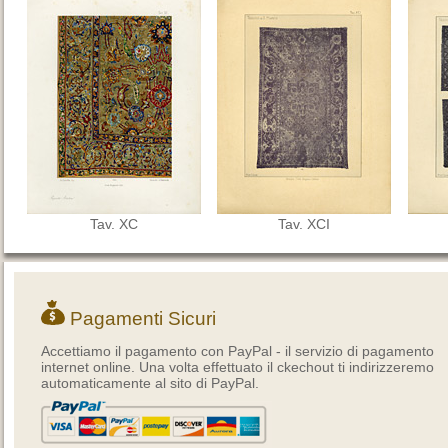
Tav. XC
Tav. XCI
Pagamenti Sicuri
Accettiamo il pagamento con PayPal - il servizio di pagamento
internet online. Una volta effettuato il ckechout ti indirizzeremo
automaticamente al sito di PayPal.