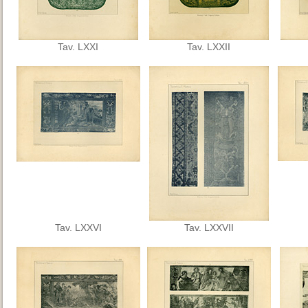
Tav. LXXI
Tav. LXXII
Tav. LXXVI
Tav. LXXVII