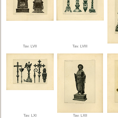
Tav. LVII
Tav. LVIII
Tav. LXI
Tav. LXII