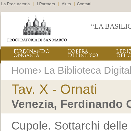
La Procuratoria
|
I Partners
|
Aiuto
|
Contatti
“LA BASILI
FERDINANDO
L’OPERA
L’EDI
ONGANIA
DI FINE ‘800
DEL 
Home› La Biblioteca Digitale
Tav. X - Ornati
Venezia, Ferdinando 
Cupole. Sottarchi delle 