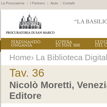
La Procuratoria
|
I Partners
|
Aiuto
|
Contatti
“LA BASILI
FERDINANDO
L’OPERA
L’EDI
ONGANIA
DI FINE ‘800
DEL 
Home› La Biblioteca Digital
Tav. 36
Nicolò Moretti, Venez
Editore