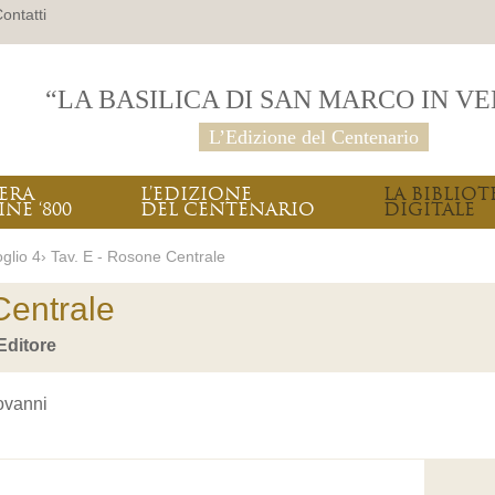
ontatti
“LA BASILICA DI SAN MARCO IN V
L’Edizione del Centenario
PERA
L’EDIZIONE
LA BIBLIOT
INE ‘800
DEL CENTENARIO
DIGITALE
oglio 4› Tav. E - Rosone Centrale
Centrale
Editore
ovanni