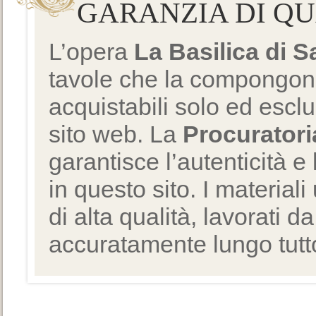
GARANZIA DI Q
L’opera
La Basilica di 
tavole che la compongono
acquistabili solo ed escl
sito web. La
Procuratori
garantisce l’autenticità e 
in questo sito. I materiali
di alta qualità, lavorati d
accuratamente lungo tutto