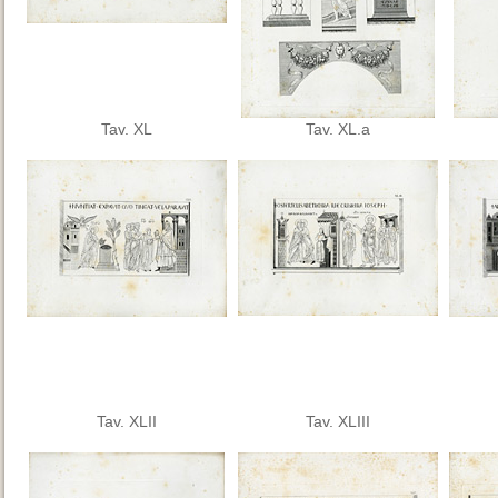
Tav. XL
Tav. XL.a
Tav. XLII
Tav. XLIII