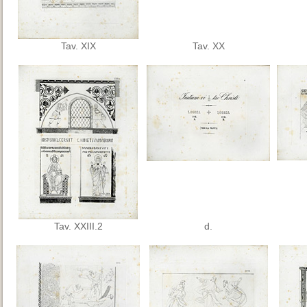
Tav. XIX
Tav. XX
Tav. XXIII.2
d.