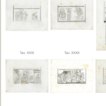
Tav. XXXI
Tav. XXXII