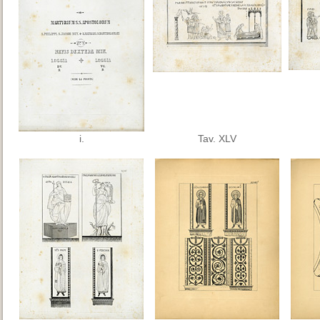
i.
Tav. XLV