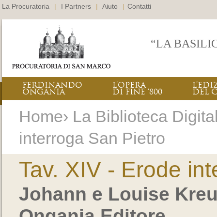
La Procuratoria
|
I Partners
|
Aiuto
|
Contatti
“LA BASILI
FERDINANDO
L’OPERA
L’EDI
ONGANIA
DI FINE ‘800
DEL 
Home› La Biblioteca Digital
interroga San Pietro
Tav. XIV - Erode in
Johann e Louise Kreu
Ongania Editore