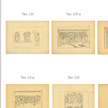
Tav. LIII
Tav. LIII.a
Tav. LV.a
Tav. LVI