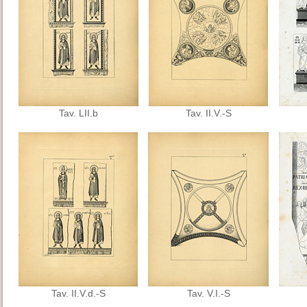
Tav. LII.b
Tav. II.V.-S
Tav. II.V.d.-S
Tav. V.I.-S