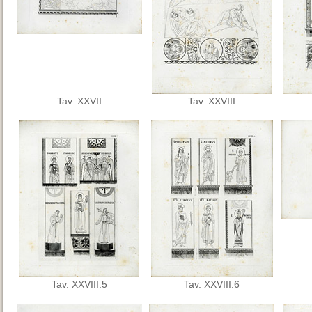
Tav. XXVII
Tav. XXVIII
Tav. XXVIII.5
Tav. XXVIII.6